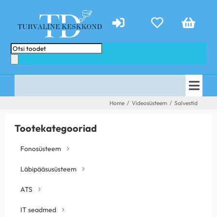
Skip
to
content
Products
search
Togg
AVALEHT
Home
/
Videosüsteem
/
Salvestid
Navi
E-POOD
PAKKUMISED
Tootekategooriad
TEENUSED
ABIKS
Fonosüsteem
KONTAKT
TEHTUD TÖÖD
Läbipääsusüsteem
UUDISED
ATS
IT seadmed