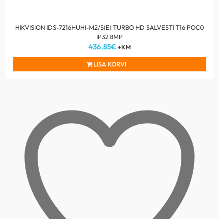
HIKVISION IDS-7216HUHI-M2/S(E) TURBO HD SALVESTI T16 POC0
IP32 8MP
436.85
€
+KM
LISA KORVI