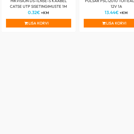
HIKVISION DS-1LN5E-S KAABEL
PULSAR PSC12010 TOITE
CAT5E UTP SISETINGIMUSTE 1M
12V 1A
0.32
€
13.44
€
+KM
+KM
LISA KORVI
LISA KORVI