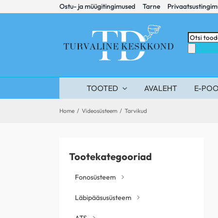
Skip
Ostu- ja müügitingimused
Tarne
Privaatsustingi
to
content
Products
search
TOOTED
AVALEHT
E-PO
Home
/
Videosüsteem
/
Tarvikud
Tootekategooriad
Fonosüsteem
Läbipääsusüsteem
ATS