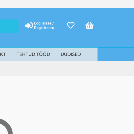
Logi sisse /
Registreeru
KT
TEHTUD TÖÖD
UUDISED