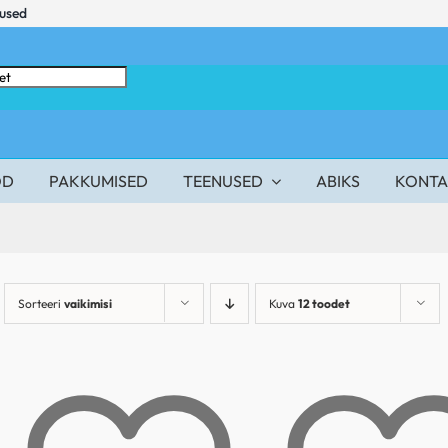
mused
OD
PAKKUMISED
TEENUSED
ABIKS
KONTA
Sorteeri
vaikimisi
Kuva
12 toodet