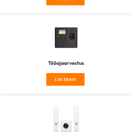
Tööajaarvestus
LOE EDASI