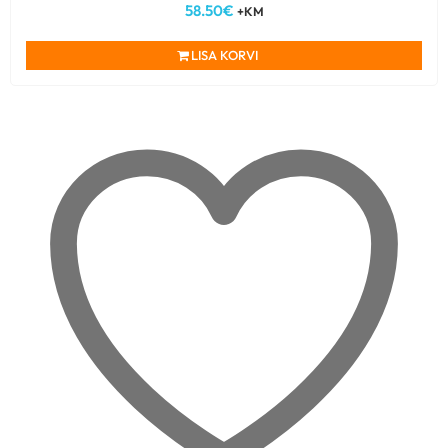
58.50
€
+KM
LISA KORVI