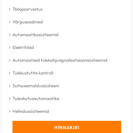
Tööajaarvestus
Võrguseadmed
Automaatikasüsteemid
Elektritööd
Automaatsed tulekahjusignalisatsioonisüsteemid
Tulekustutite kontroll
Suitsueemaldussüsteem
Tuleohutusautomaatika
Helindussüsteemid
HINNAKIRI