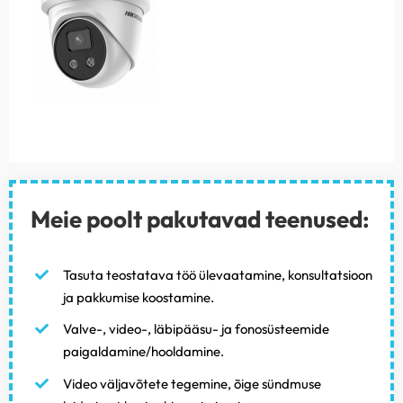
Meie poolt pakutavad teenused:
Tasuta teostatava töö ülevaatamine, konsultatsioon
ja pakkumise koostamine.
Valve-, video-, läbipääsu- ja fonosüsteemide
paigaldamine/hooldamine.
Video väljavõtete tegemine, õige sündmuse