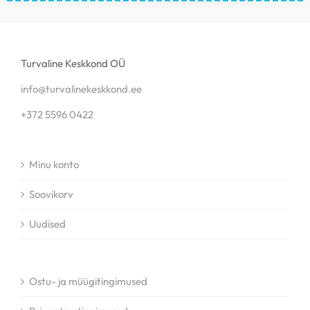
Turvaline Keskkond OÜ
info@turvalinekeskkond.ee
+372 5596 0422
Minu konto
Soovikorv
Uudised
Ostu- ja müügitingimused