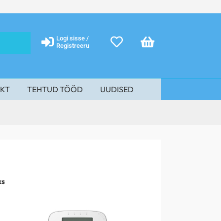
Logi sisse /
Registreeru
KT
TEHTUD TÖÖD
UUDISED
ks