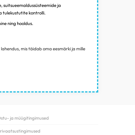
e,
suitsueemaldussüsteemide ja
a t
ulekustutite kontrolli.
ne ning hooldus.
lahendus, mis täidab oma eesmärki ja mille
stu- ja müügitingimused
rivaatsustingimused