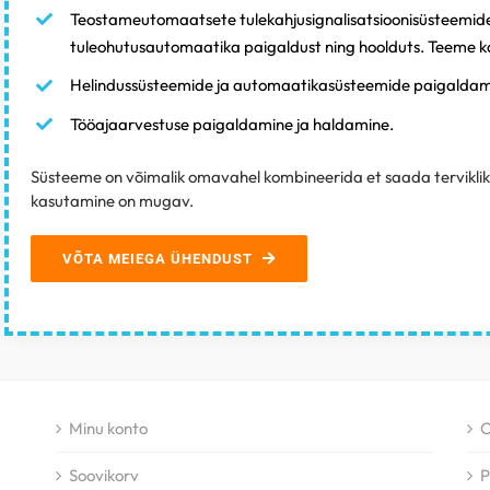
Teostameutomaatsete tulekahjusignalisatsioonisüsteemid
tuleohutusautomaatika
paigaldust ning hoolduts. Teeme k
Helindussüsteemide ja automaatikasüsteemide paigaldami
Tööajaarvestuse paigaldamine ja haldamine.
Süsteeme on võimalik omavahel kombineerida et saada terviklik 
kasutamine on mugav.
VÕTA MEIEGA ÜHENDUST
Minu konto
O
Soovikorv
P