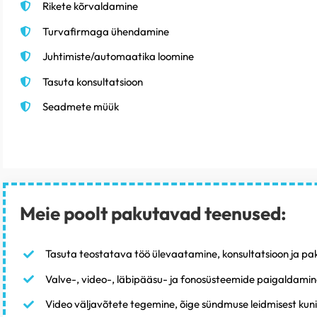
Rikete kõrvaldamine
Turvafirmaga ühendamine
Juhtimiste/automaatika loomine
Tasuta konsultatsioon
Seadmete müük
Meie poolt pakutavad teenused:
Tasuta teostatava töö ülevaatamine, konsultatsioon ja p
Valve-, video-, läbipääsu- ja fonosüsteemide paigaldami
Video väljavõtete tegemine, õige sündmuse leidmisest kuni