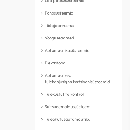
Läbipääsusüsteemid
Fonosüsteemid
Tööajaarvestus
Võrguseadmed
Automaatikasüsteemid
Elektritööd
Automaatsed
tulekahjusignalisatsioonisüsteemid
Tulekustutite kontroll
Suitsueemaldussüsteem
Tuleohutusautomaatika