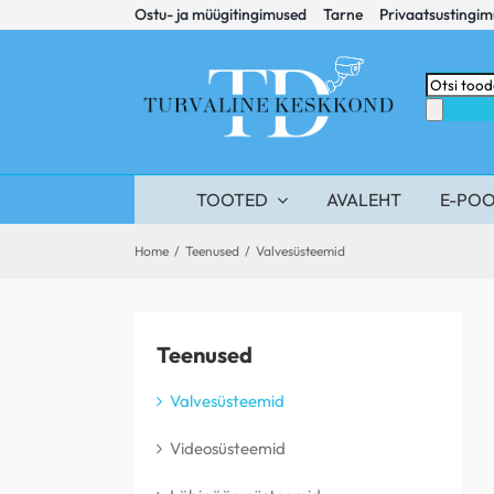
Skip
Ostu- ja müügitingimused
Tarne
Privaatsustingi
to
content
Products
search
TOOTED
AVALEHT
E-PO
Home
/
Teenused
/
Valvesüsteemid
Teenused
Valvesüsteemid
Videosüsteemid