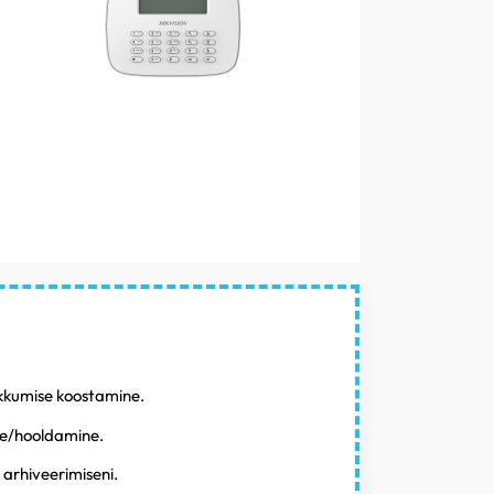
akkumise koostamine.
ne/hooldamine.
 arhiveerimiseni.