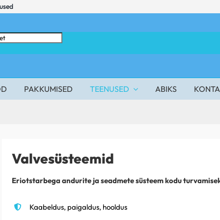
mused
OD
PAKKUMISED
TEENUSED
ABIKS
KONTA
Valvesüsteemid
Eriotstarbega andurite ja seadmete süsteem kodu turvamise
Kaabeldus, paigaldus, hooldus