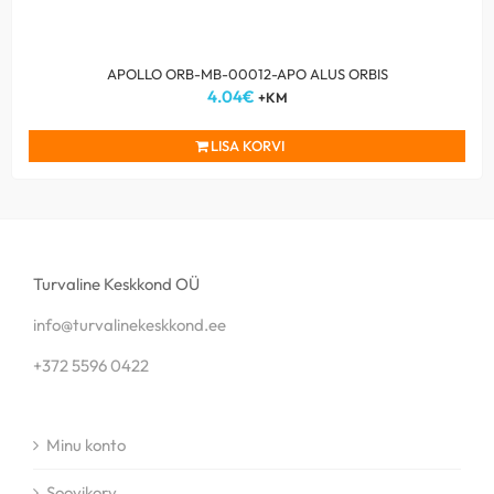
APOLLO ORB-MB-00012-APO ALUS ORBIS
4.04
€
+KM
LISA KORVI
Turvaline Keskkond OÜ
info@turvalinekeskkond.ee
+372 5596 0422
Minu konto
Soovikorv