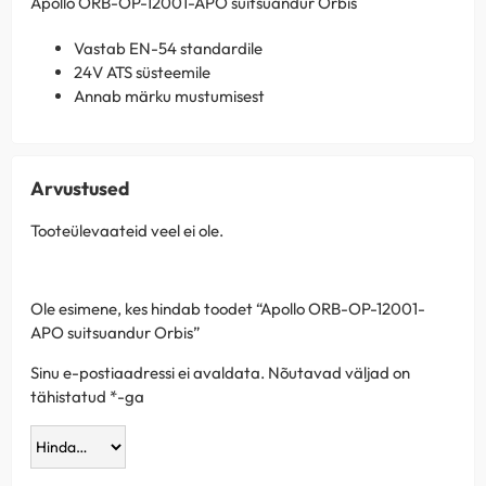
Apollo ORB-OP-12001-APO suitsuandur Orbis
Vastab EN-54 standardile
24V ATS süsteemile
Annab märku mustumisest
Arvustused
Tooteülevaateid veel ei ole.
Ole esimene, kes hindab toodet “Apollo ORB-OP-12001-
APO suitsuandur Orbis”
Sinu e-postiaadressi ei avaldata.
Nõutavad väljad on
tähistatud
*
-ga