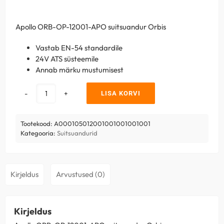
Apollo ORB-OP-12001-APO suitsuandur Orbis
Vastab EN-54 standardile
24V ATS süsteemile
Annab märku mustumisest
LISA KORVI
Apollo
ORB-
OP-
Tootekood:
A000105012001001001001001
12001-
Kategooria:
Suitsuandurid
APO
suitsuandur
Orbis
Kirjeldus
Arvustused (0)
kogus
Kirjeldus