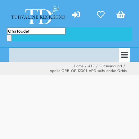
Skip
to
content
Products
search
Togg
AVALEHT
Home
/
ATS
/
Suitsuandurid
/
Navi
Apollo ORB-OP-12001-APO suitsuandur Orbis
E-POOD
PAKKUMISED
TEENUSED
ABIKS
KONTAKT
TEHTUD TÖÖD
UUDISED