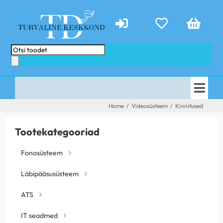
Skip
to
content
Products
search
Togg
AVALEHT
Home
/
Videosüsteem
/
Kinnitused
Navi
E-POOD
PAKKUMISED
Tootekategooriad
TEENUSED
ABIKS
Fonosüsteem
KONTAKT
TEHTUD TÖÖD
Läbipääsusüsteem
UUDISED
ATS
IT seadmed