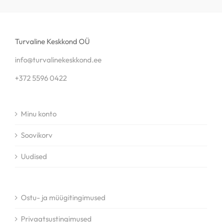
Turvaline Keskkond OÜ
info@turvalinekeskkond.ee
+372 5596 0422
Minu konto
Soovikorv
Uudised
Ostu- ja müügitingimused
Privaatsustingimused