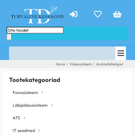
Skip
to
content
Products
search
Togg
AVALEHT
Home
/
Videosüsteem
/
Andmetalletajad
Navi
E-POOD
PAKKUMISED
Tootekategooriad
TEENUSED
ABIKS
Fonosüsteem
KONTAKT
TEHTUD TÖÖD
Läbipääsusüsteem
UUDISED
ATS
IT seadmed