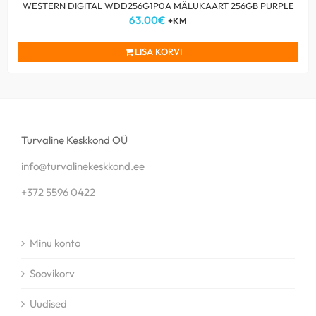
WESTERN DIGITAL WDD256G1P0A MÄLUKAART 256GB PURPLE
63.00
€
+KM
LISA KORVI
Turvaline Keskkond OÜ
info@turvalinekeskkond.ee
+372 5596 0422
Minu konto
Soovikorv
Uudised