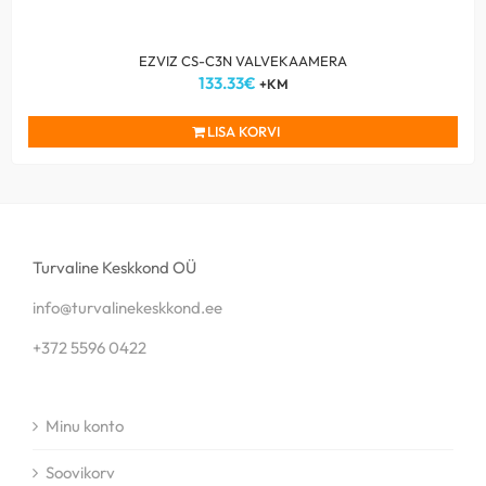
EZVIZ CS-C3N VALVEKAAMERA
133.33
€
+KM
LISA KORVI
Turvaline Keskkond OÜ
info@turvalinekeskkond.ee
+372 5596 0422
Minu konto
Soovikorv