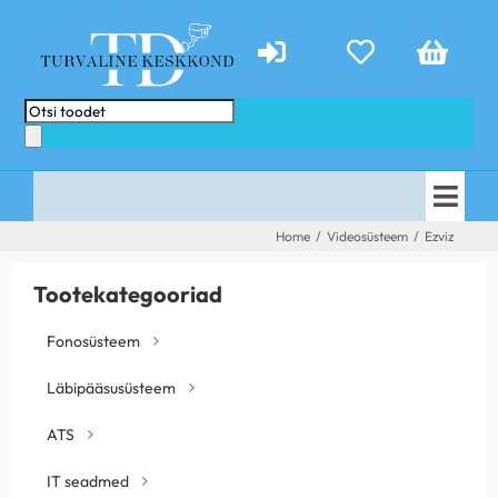
Skip
to
content
Products
search
Togg
AVALEHT
Home
/
Videosüsteem
/
Ezviz
Navi
E-POOD
PAKKUMISED
Tootekategooriad
TEENUSED
ABIKS
Fonosüsteem
KONTAKT
TEHTUD TÖÖD
Läbipääsusüsteem
UUDISED
ATS
IT seadmed