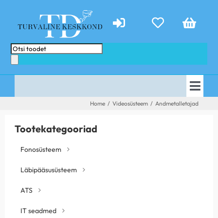
Skip
to
content
Products
search
Togg
AVALEHT
Home
/
Videosüsteem
/
Andmetalletajad
Navi
E-POOD
PAKKUMISED
Tootekategooriad
TEENUSED
ABIKS
Fonosüsteem
KONTAKT
TEHTUD TÖÖD
Läbipääsusüsteem
UUDISED
ATS
IT seadmed