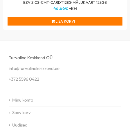
EZVIZ CS-CMT-CARDT128G MÄLUKAART 128GB
46.66
€
+KM
LISA KORVI
Turvaline Keskkond OÜ
info@turvalinekeskkond.ee
+372 5596 0422
Minu konto
Soovikorv
Uudised