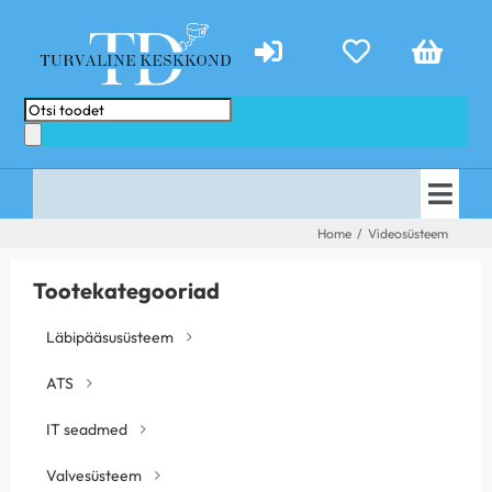
Skip
to
content
Products
search
Togg
AVALEHT
Home
/
Videosüsteem
Navi
E-POOD
PAKKUMISED
Tootekategooriad
TEENUSED
ABIKS
Läbipääsusüsteem
KONTAKT
TEHTUD TÖÖD
ATS
UUDISED
IT seadmed
Valvesüsteem