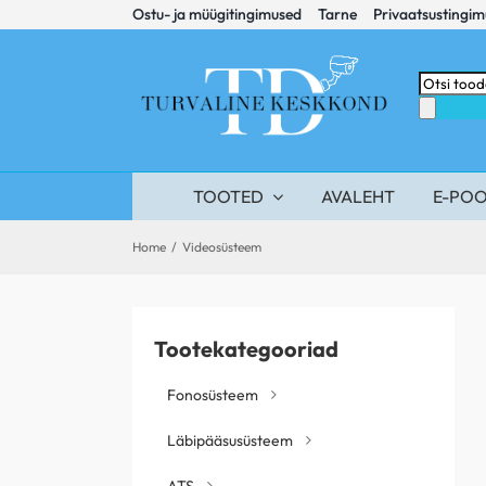
Skip
Ostu- ja müügitingimused
Tarne
Privaatsustingi
to
content
Products
search
TOOTED
AVALEHT
E-PO
Home
/
Videosüsteem
Tootekategooriad
Fonosüsteem
Läbipääsusüsteem
ATS