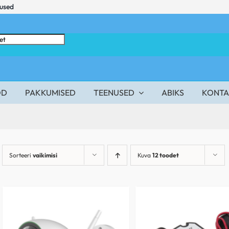
mused
OD
PAKKUMISED
TEENUSED
ABIKS
KONTA
Sorteeri
vaikimisi
Kuva
12 toodet