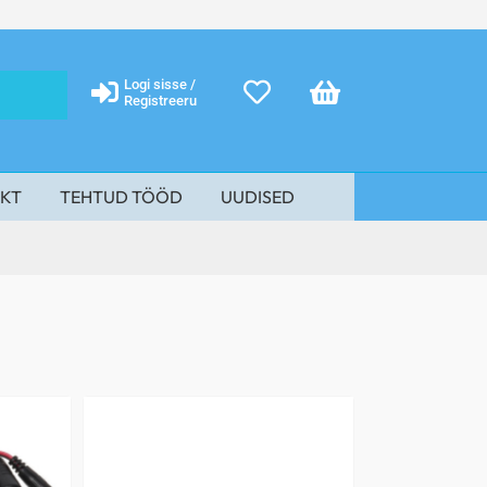
Logi sisse /
Registreeru
KT
TEHTUD TÖÖD
UUDISED