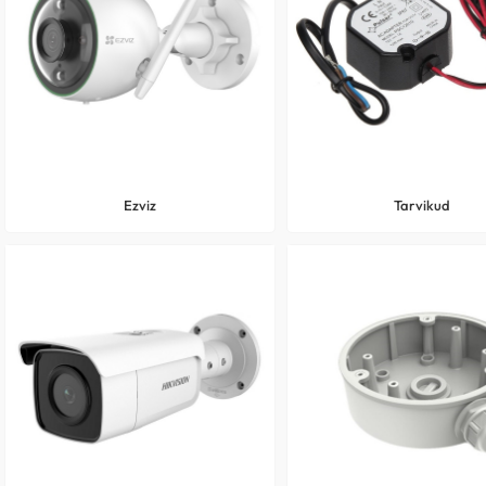
Ezviz
Tarvikud