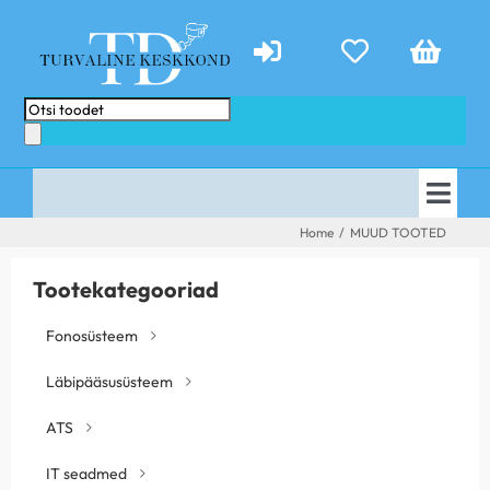
Skip
to
content
Products
search
Togg
AVALEHT
Home
/
MUUD TOOTED
Navi
E-POOD
PAKKUMISED
Tootekategooriad
TEENUSED
ABIKS
Fonosüsteem
KONTAKT
TEHTUD TÖÖD
Läbipääsusüsteem
UUDISED
ATS
IT seadmed