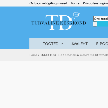
Skip
Ostu- ja müügitingimused
Tarne
Privaatsustingi
to
content
Products
search
TOOTED
AVALEHT
E-PO
Home
/
MUUD TOOTED
/
Openers & Closers 30E10 tavaole