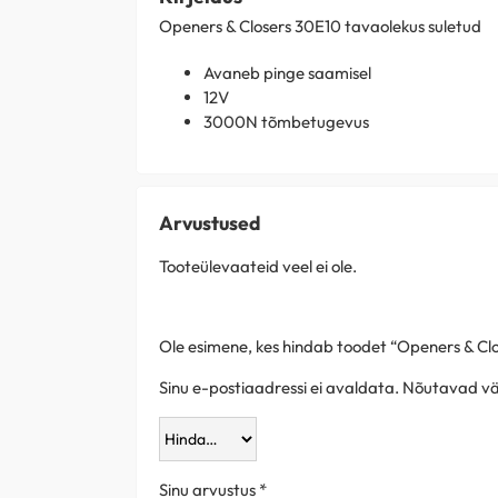
Openers & Closers 30E10 tavaolekus suletud
Avaneb pinge saamisel
12V
3000N tõmbetugevus
Arvustused
Tooteülevaateid veel ei ole.
Ole esimene, kes hindab toodet “Openers & Cl
Sinu e-postiaadressi ei avaldata.
Nõutavad väl
Sinu arvustus
*