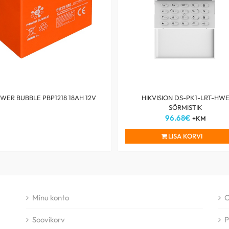
WER BUBBLE PBP1218 18AH 12V
HIKVISION DS-PK1-LRT-HW
SÕRMISTIK
96.68
€
+KM
LISA KORVI
Minu konto
O
Soovikorv
P