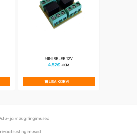
E
MINI RELEE 12V
4.52
€
+KM
LISA KORVI
stu- ja müügitingimused
rivaatsustingimused