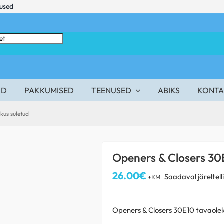
mused
OD
PAKKUMISED
TEENUSED
ABIKS
KONTA
kus suletud
Openers & Closers 30
26.00
€
Saadaval järeltell
+KM
Openers & Closers 30E10 tavaolek