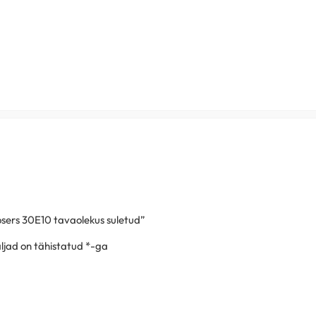
osers 30E10 tavaolekus suletud”
jad on tähistatud
*
-ga