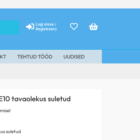
Logi sisse /
Registreeru
KT
TEHTUD TÖÖD
UUDISED
E10 tavaolekus suletud
imisel
us suletud