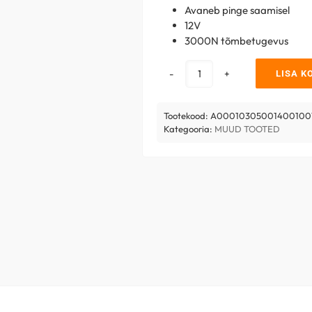
Avaneb pinge saamisel
12V
3000N tõmbetugevus
LISA K
Openers
&
Closers
Tootekood:
A00010305001400100
30E10
Kategooria:
MUUD TOOTED
tavaolekus
suletud
kogus