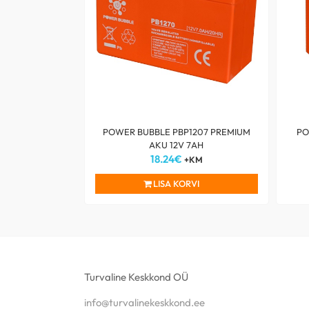
POWER BUBBLE PBP1207 PREMIUM
PO
AKU 12V 7AH
18.24
€
+KM
LISA KORVI
Turvaline Keskkond OÜ
info@turvalinekeskkond.ee