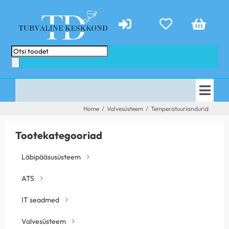
Skip
to
content
Products
search
Togg
AVALEHT
Home
/
Valvesüsteem
/
Temperatuuriandurid
Navi
E-POOD
PAKKUMISED
Tootekategooriad
TEENUSED
ABIKS
Läbipääsusüsteem
KONTAKT
TEHTUD TÖÖD
ATS
UUDISED
IT seadmed
Valvesüsteem