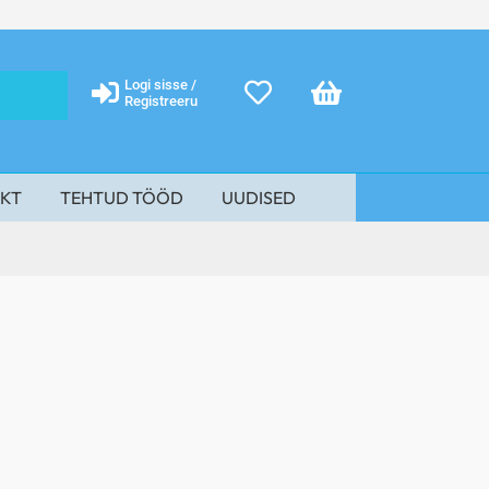
Logi sisse /
Registreeru
KT
TEHTUD TÖÖD
UUDISED