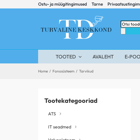
Skip
Ostu- ja müügitingimused
Tarne
Privaatsustingi
to
content
Products
search
TOOTED
AVALEHT
E-PO
Home
/
Fonosüsteem
/
Tarvikud
Tootekategooriad
ATS
IT seadmed
Valvesüsteem