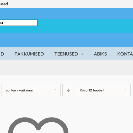
mused
OD
PAKKUMISED
TEENUSED
ABIKS
KONTA
Sorteeri
vaikimisi
Kuva
12 toodet