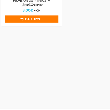
HIKVISION DS-K7M102-M
LÄBIPÄÄSUKIIP
8.00
€
+KM
LISA KORVI