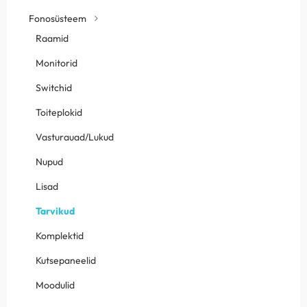
Fonosüsteem
Raamid
Monitorid
Switchid
Toiteplokid
Vasturauad/Lukud
Nupud
Lisad
Tarvikud
Komplektid
Kutsepaneelid
Moodulid