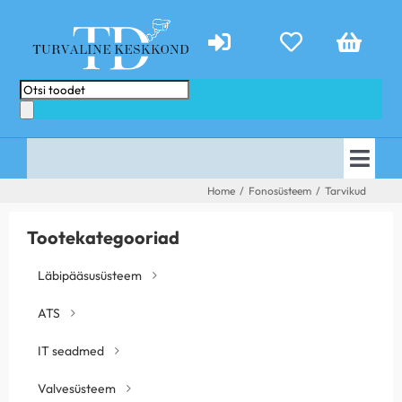
Skip
to
content
Products
search
Togg
AVALEHT
Home
/
Fonosüsteem
/
Tarvikud
Navi
E-POOD
PAKKUMISED
Tootekategooriad
TEENUSED
ABIKS
Läbipääsusüsteem
KONTAKT
TEHTUD TÖÖD
ATS
UUDISED
IT seadmed
Valvesüsteem