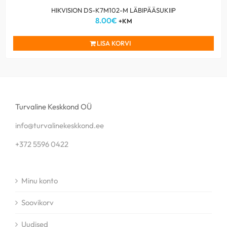
HIKVISION DS-K7M102-M LÄBIPÄÄSUKIIP
8.00
€
+KM
LISA KORVI
Turvaline Keskkond OÜ
info@turvalinekeskkond.ee
+372 5596 0422
Minu konto
Soovikorv
Uudised