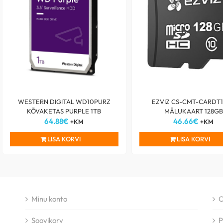
WESTERN DIGITAL WD10PURZ
EZVIZ CS-CMT-CARDT
KÕVAKETAS PURPLE 1TB
MÄLUKAART 128GB
64.88
€
46.66
€
+KM
+KM
LISA KORVI
LISA KORVI
Minu konto
O
Soovikorv
P