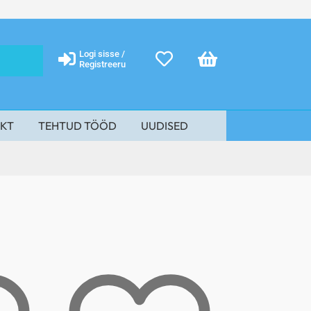
Logi sisse /
Registreeru
KT
TEHTUD TÖÖD
UUDISED