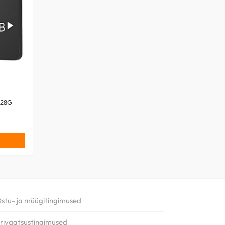
128G
stu- ja müügitingimused
rivaatsustingimused