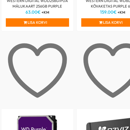
WESTERN DIGITAL WDD256G1P0A
WESTERN DIGITAL WD6
MÄLUKAART 256GB PURPLE
KÕVAKETAS PURPLE 
63.00
€
159.00
€
+KM
+KM
LISA KORVI
LISA KORVI