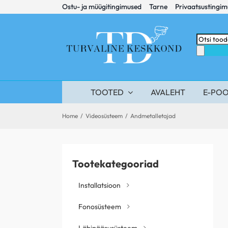
Skip
Ostu- ja müügitingimused
Tarne
Privaatsustingi
to
content
Products
search
TOOTED
AVALEHT
E-PO
Home
/
Videosüsteem
/
Andmetalletajad
Tootekategooriad
Installatsioon
Fonosüsteem
Läbipääsusüsteem