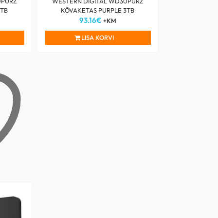
0PURZ
WESTERN DIGITAL WD30PURZ
6TB
KÕVAKETAS PURPLE 3TB
93.16
€
+KM
LISA KORVI