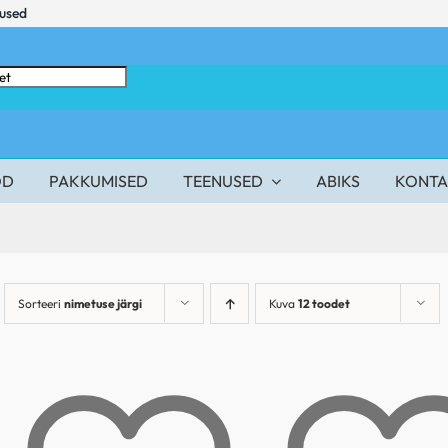
mused
OD
PAKKUMISED
TEENUSED
ABIKS
KONTA
Sorteeri
nimetuse järgi
Kuva
12 toodet