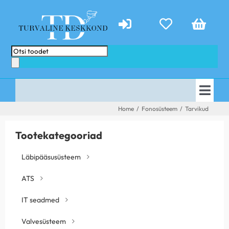
Skip
to
content
Products
search
Togg
AVALEHT
Home
/
Fonosüsteem
/
Tarvikud
Navi
E-POOD
PAKKUMISED
Tootekategooriad
TEENUSED
ABIKS
Läbipääsusüsteem
KONTAKT
TEHTUD TÖÖD
ATS
UUDISED
IT seadmed
Valvesüsteem