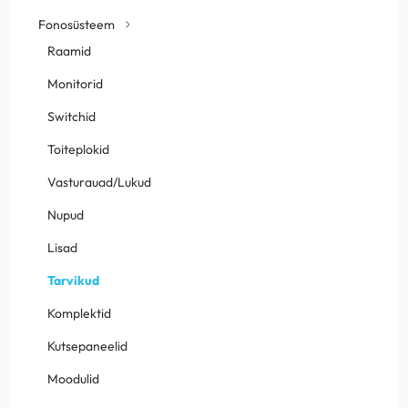
Fonosüsteem
Raamid
Monitorid
Switchid
Toiteplokid
Vasturauad/Lukud
Nupud
Lisad
Tarvikud
Komplektid
Kutsepaneelid
Moodulid