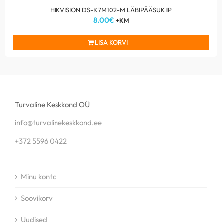
HIKVISION DS-K7M102-M LÄBIPÄÄSUKIIP
8.00
€
+KM
LISA KORVI
Turvaline Keskkond OÜ
info@turvalinekeskkond.ee
+372 5596 0422
Minu konto
Soovikorv
Uudised