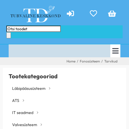
Skip
to
content
Products
search
Togg
AVALEHT
Home
/
Fonosüsteem
/
Tarvikud
Navi
E-POOD
PAKKUMISED
Tootekategooriad
TEENUSED
ABIKS
Läbipääsusüsteem
KONTAKT
TEHTUD TÖÖD
ATS
UUDISED
IT seadmed
Valvesüsteem