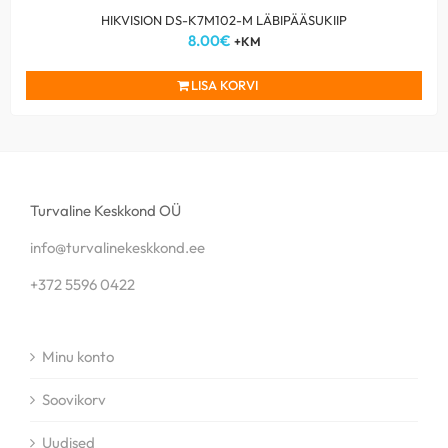
HIKVISION DS-K7M102-M LÄBIPÄÄSUKIIP
8.00
€
+KM
LISA KORVI
Turvaline Keskkond OÜ
info@turvalinekeskkond.ee
+372 5596 0422
Minu konto
Soovikorv
Uudised