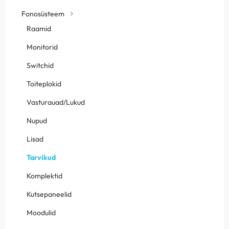
Fonosüsteem
Raamid
Monitorid
Switchid
Toiteplokid
Vasturauad/Lukud
Nupud
Lisad
Tarvikud
Komplektid
Kutsepaneelid
Moodulid