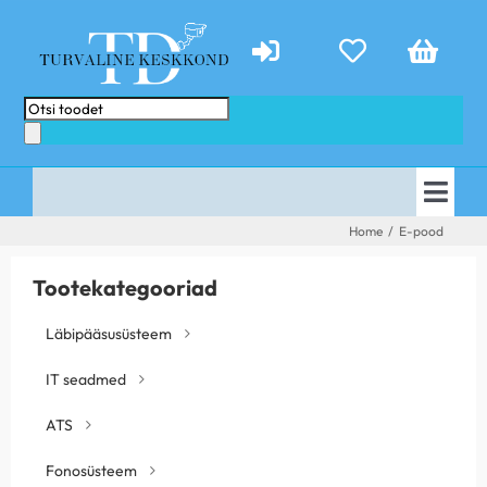
Skip
to
content
Products
search
Togg
AVALEHT
Home
/
E-pood
Navi
E-POOD
PAKKUMISED
Tootekategooriad
TEENUSED
ABIKS
Läbipääsusüsteem
KONTAKT
TEHTUD TÖÖD
IT seadmed
UUDISED
ATS
Fonosüsteem